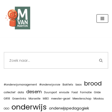
Ga
naar
de
inhoud
brood
#onderwijsmanagement
#onderwijsvisie
Bakfiets
boos
desem
collectief
data
Duursport
enroute
Food
Formatie
Gilde
GR18
Groenlinks
Marseille
MBO
meester-gezel
Meesterschap
Moskou
onderwijs
onderwijspedagogiek
OGO