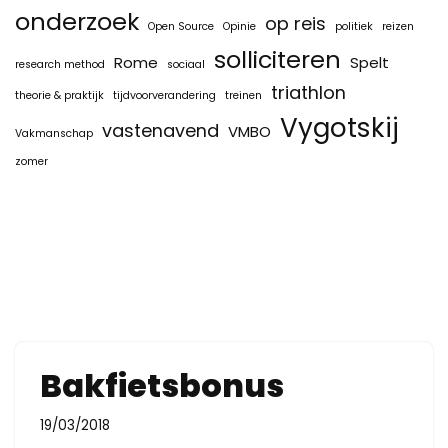
onderzoek
op reis
Open Source
Opinie
politiek
reizen
solliciteren
Rome
Spelt
research method
sociaal
triathlon
theorie & praktijk
tijdvoorverandering
treinen
Vygotskij
vastenavend
VMBO
Vakmanschap
zomer
Bakfietsbonus
19/03/2018