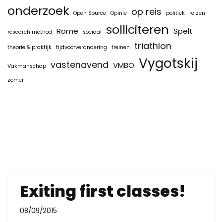
onderzoek
op reis
Open Source
Opinie
politiek
reizen
solliciteren
Rome
Spelt
research method
sociaal
triathlon
theorie & praktijk
tijdvoorverandering
treinen
Vygotskij
vastenavend
VMBO
Vakmanschap
zomer
Exiting first classes!
08/09/2015