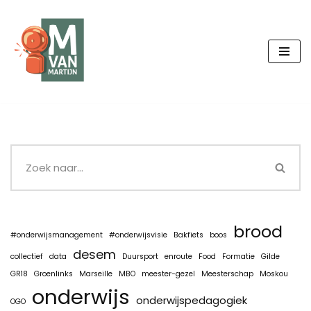
Ga
naar
de
inhoud
brood
#onderwijsmanagement
#onderwijsvisie
Bakfiets
boos
desem
collectief
data
Duursport
enroute
Food
Formatie
Gilde
GR18
Groenlinks
Marseille
MBO
meester-gezel
Meesterschap
Moskou
onderwijs
onderwijspedagogiek
OGO