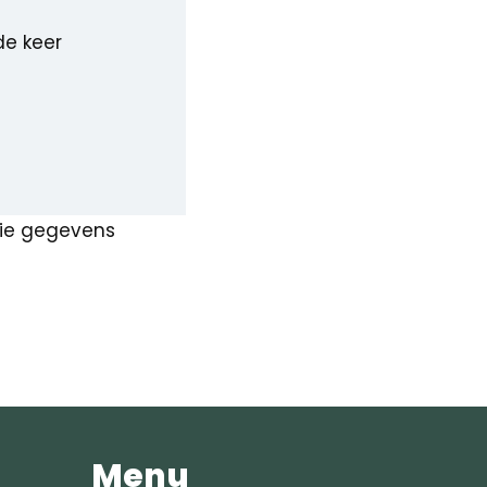
de keer
ctie gegevens
Menu