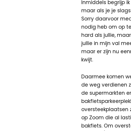
Inmiddels begrijp ik
maar als je je slag
Sorry daarvoor med
nodig heb om op te 
hard als jullie, maa
jullie in mijn val 
maar er zijn nu ee
kwijt.
Daarmee komen we o
de weg verdienen ze
de supermarkten en 
bakfietsparkeerple
oversteekplaatsen z
op Zoom die al last
bakfiets. Om overst