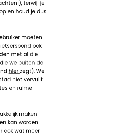
hten!), terwijl je
nop en houd je dus
gebruiker moeten
Fietsersbond ook
den met al die
die we buiten de
mond
hier
zegt). We
ad niet vervuilt
utes en ruime
akkelijk maken
uden kan worden
ser ook wat meer