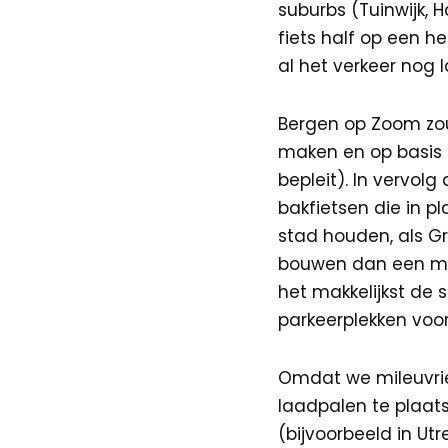
suburbs (Tuinwijk, H
fiets half op een h
al het verkeer nog 
Bergen op Zoom zou
maken en op basis 
bepleit). In vervo
bakfietsen die in 
stad houden, als G
bouwen dan een moo
het makkelijkst de 
parkeerplekken voor
Omdat we mileuvrien
laadpalen te plaat
(bijvoorbeeld in Ut