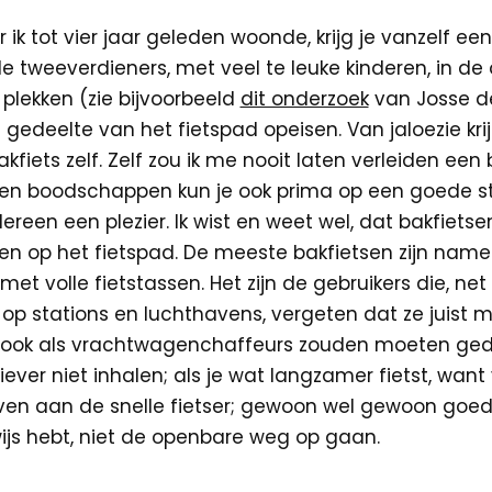
ik tot vier jaar geleden woonde, krijg je vanzelf ee
n de tweeverdieners, met veel te leuke kinderen, in d
 plekken (zie bijvoorbeeld
dit onderzoek
van Josse d
gedeelte van het fietspad opeisen. Van jaloezie krij
fiets zelf. Zelf zou ik me nooit laten verleiden een 
 en boodschappen kun je ook prima op een goede st
reen een plezier. Ik wist en weet wel, dat bakfiets
 op het fietspad. De meeste bakfietsen zijn nameli
et volle fietstassen. Het zijn de gebruikers die, net
 op stations en luchthavens, vergeten dat ze juist 
ook als vrachtwagenchaffeurs zouden moeten gedr
liever niet inhalen; als je wat langzamer fietst, wan
ven aan de snelle fietser; gewoon wel gewoon goed
wijs hebt, niet de openbare weg op gaan.