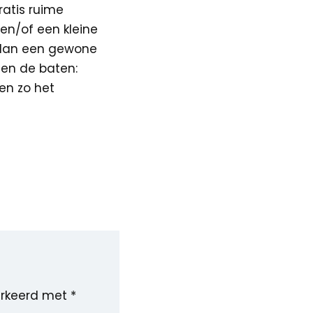
ratis ruime
 en/of een kleine
r dan een gewone
gen de baten:
en zo het
arkeerd met
*