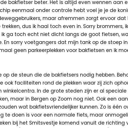
 de bakfietser beter. Het is altijd even wennen aan 
schip eenmaal onder controle hebt voel je je de kon
eweggebruikers, maar afremmen zorgt ervoor dat ik
trekken, dus ik haal toch even in. Sorry brommers, ik
r ik ga toch echt niet dicht langs de goot fietsen, w
mee. En sorry voetgangers dat mijn tank op de stoep i
nmaal geen parkeerplekken voor bakfietsen en ik mo
p de steun die de bakfietsers nodig hebben. Beh
 ook faciliteiten rond de plekken waar zij zich opho
winkelcentra. In de grote steden zijn er al speciale
kken, maar in Bergen op Zoom nog niet. Ook een aan
ouden wat bakfietsvriendelijker kunnen. Zo is één o
ig te doen is voor een normale fiets, maar onmogelij
eken bij het Smitsvestje komend vanuit de richting