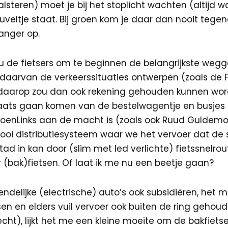
alsteren) moet je bij het stoplicht wachten (altijd wac
euveltje staat. Bij groen kom je daar dan nooit tege
langer op.
 de fietsers om te beginnen de belangrijkste weg
daarvan de verkeerssituaties ontwerpen (zoals de 
lg daarop zou dan ook rekening gehouden kunnen wor
plaats gaan komen van de bestelwagentje en busjes 
roenLinks aan de macht is (zoals ook Ruud Gulde
i distributiesysteem waar we het vervoer dat de st
stad in kan door (slim met led verlichte) fietssnelro
 (bak)fietsen. Of laat ik me nu een beetje gaan?
delijke (electrische) auto’s ook subsidiëren, het m
sen en elders vuil vervoer ook buiten de ring geho
recht), lijkt het me een kleine moeite om de bakfiet