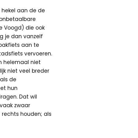
n hekel aan de de
e onbetaalbare
e Voogd) die ook
g je dan vanzelf
bakfiets aan te
adsfiets vervoeren.
en helemaal niet
jk niet veel breder
 als de
met hun
agen. Dat wil
t vaak zwaar
 rechts houden; als