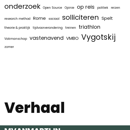
onderzoek
op reis
Open Source
Opinie
politiek
reizen
solliciteren
Rome
Spelt
research method
sociaal
triathlon
theorie & praktijk
tijdvoorverandering
treinen
Vygotskij
vastenavend
VMBO
Vakmanschap
zomer
Verhaal