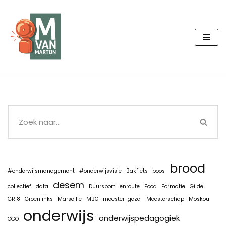
Ga
naar
de
inhoud
brood
#onderwijsmanagement
#onderwijsvisie
Bakfiets
boos
desem
collectief
data
Duursport
enroute
Food
Formatie
Gilde
GR18
Groenlinks
Marseille
MBO
meester-gezel
Meesterschap
Moskou
onderwijs
onderwijspedagogiek
OGO