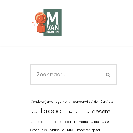
Ga
naar
de
inhoud
#onderwijsmanagement
#onderwijsvisie
Bakfiets
brood
desem
boos
collectief
data
Duursport
enroute
Food
Formatie
Gilde
GR18
Groenlinks
Marseille
MBO
meester-gezel