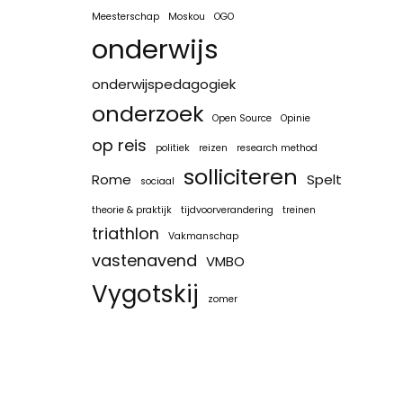
Meesterschap
Moskou
OGO
onderwijs
onderwijspedagogiek
onderzoek
Open Source
Opinie
op reis
politiek
reizen
research method
solliciteren
Rome
Spelt
sociaal
theorie & praktijk
tijdvoorverandering
treinen
triathlon
Vakmanschap
vastenavend
VMBO
Vygotskij
zomer