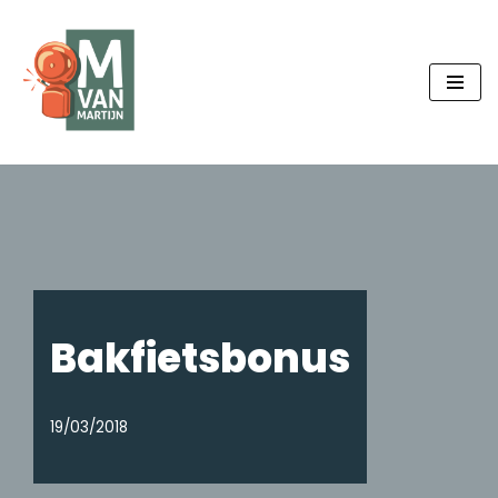
Ga
naar
de
inhoud
Bakfietsbonus
19/03/2018