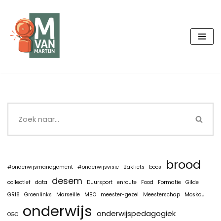
Ga
naar
de
inhoud
brood
#onderwijsmanagement
#onderwijsvisie
Bakfiets
boos
desem
collectief
data
Duursport
enroute
Food
Formatie
Gilde
GR18
Groenlinks
Marseille
MBO
meester-gezel
Meesterschap
Moskou
onderwijs
onderwijspedagogiek
OGO