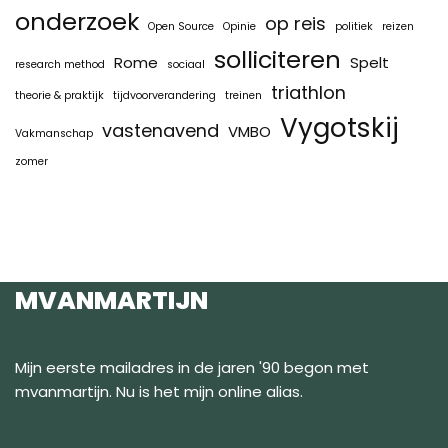
onderzoek
op reis
Open Source
Opinie
politiek
reizen
solliciteren
Rome
Spelt
research method
sociaal
triathlon
theorie & praktijk
tijdvoorverandering
treinen
Vygotskij
vastenavend
VMBO
Vakmanschap
zomer
MVANMARTIJN
Mijn eerste mailadres in de jaren '90 begon met
mvanmartijn. Nu is het mijn online alias.