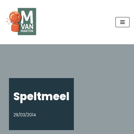
Ga
naar
de
inhoud
Speltmeel
29/03/2014